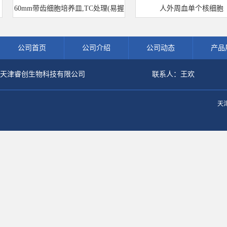
60mm带齿细胞培养皿,TC处理(易握
人外周血单个核细胞
型)
公司首页
公司介绍
公司动态
产品
天津睿创生物科技有限公司
联系人：王欢
天