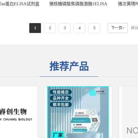
au蛋白ELISA试剂盒
猪核糖磷酸焦磷酸激酶1ELISA
猪次黄嘌
试剂盒
1
1
2
3
4
5
下一页>
共1
推荐产品