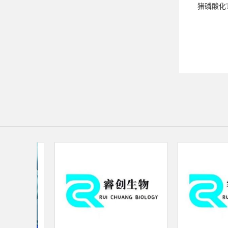
猪磷酸化T