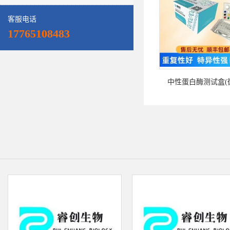
客服电话
17765108483
中性蛋白酶测试盒(微