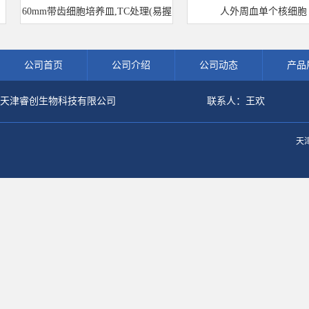
60mm带齿细胞培养皿,TC处理(易握
人外周血单个核细胞
型)
公司首页
公司介绍
公司动态
产品
天津睿创生物科技有限公司
联系人：王欢
天