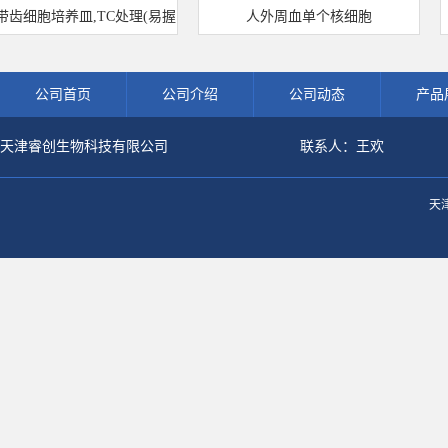
齿细胞培养皿,TC处理(易握
人外周血单个核细胞
型)
公司首页
公司介绍
公司动态
产品
天津睿创生物科技有限公司
联系人：王欢
天