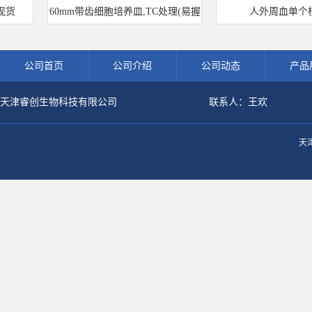
货
60mm带齿细胞培养皿,TC处理(易握
人外周血单个核
型)
公司首页
公司介绍
公司动态
产品
天津睿创生物科技有限公司
联系人：王欢
天