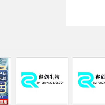
2(HIV-2)人免疫缺陷
针法荧光定量RT-P