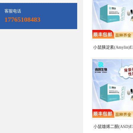
客服电话
17765108483
小鼠胰淀素(Amylin)
试剂盒
小鼠雄烯二酮(ASD)E