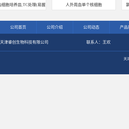
细胞培养皿,TC处理(易握
人外周血单个核细胞
氯霉
型)
公司首页
公司介绍
公司动态
产品
天津睿创生物科技有限公司
联系人：王欢
天