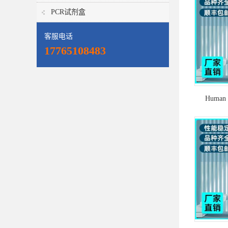
PCR试剂盒
客服电话
17765108483
Human 
HKU1)
荧光定