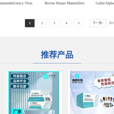
munodeficiency Virus
Bovine Herpes Mammillitis
Gallid Alph
2)人免疫缺陷病毒II型探
Virus(BHMV)牛疱疹乳头炎病毒
2)禽阿尔
定量RT-PCR试剂盒
探针法荧光定量PCR试剂盒
荧光
1
2
3
4
5
下一页>
共
推荐产品