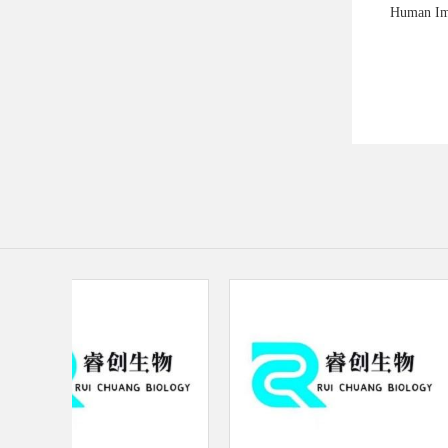
Human Im
2(HIV-
针法荧光