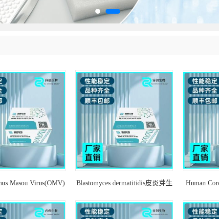
hus Masou Virus(OMV)
Blastomyces dermatitidis皮炎芽生
Human Cor
哈鱼病毒探针法荧光定
菌探针法荧光定量PCR试剂盒
状病毒通用
量PCR试剂盒