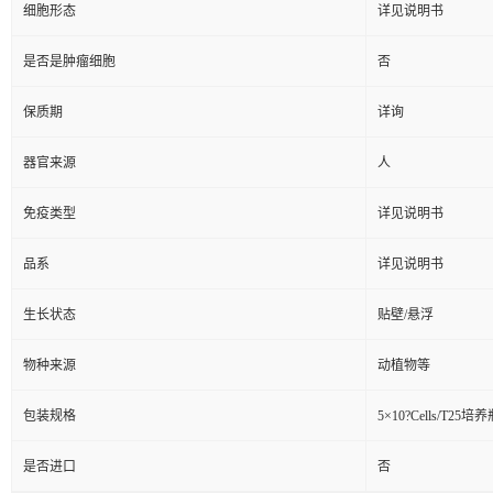
细胞形态
详见说明书
是否是肿瘤细胞
否
保质期
详询
器官来源
人
免疫类型
详见说明书
品系
详见说明书
生长状态
贴壁/悬浮
物种来源
动植物等
包装规格
5×10?Cells/T25培
是否进口
否