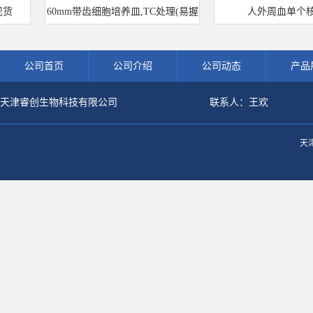
60mm带齿细胞培养皿,TC处理(易握
人外周血单个核细
型)
公司首页
公司介绍
公司动态
产品
天津睿创生物科技有限公司
联系人：王欢
天