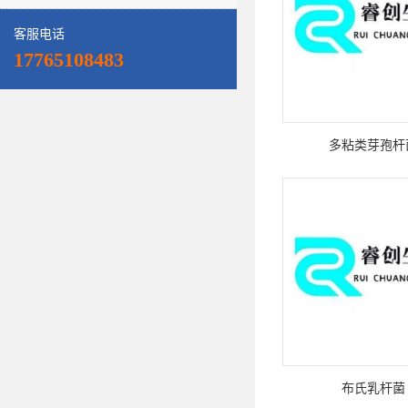
客服电话
17765108483
多粘类芽孢杆
布氏乳杆菌