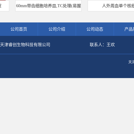
60mm带齿细胞培养皿,TC处理(易握
人外周血单个核细
型)
公司首页
公司介绍
公司动态
产品
天津睿创生物科技有限公司
联系人：王欢
天