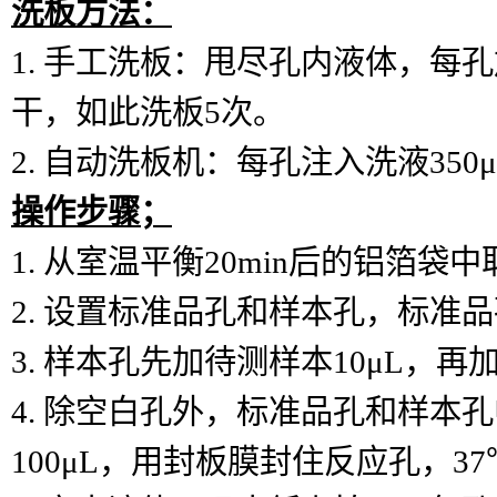
洗板方法：
1.
手工洗板：甩尽孔内液体，每孔
干，如此洗板5次。
2.
自动洗板机：每孔注入洗液
35
操作步骤；
1.
从室温平衡
20min后的铝箔
2.
设置标准品孔和样本孔，标准品
3.
样本孔先加待测样本
10μL，再
4.
除空白孔外，标准品孔和样本孔
100μL，用封板膜封住反应孔，37