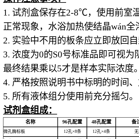
1.
试剂盒保存在
2-8℃，使用前
正常现象，水浴加热使结晶wán全
2.
实验中不用的板条应立即放回自
3.
浓度为
0的S0号标准品即可视
最终结果乘以5才是样本实际浓度
4.
严格按照说明书中标明的时间、
5.
所有液体组分使用前充分摇匀。
试剂盒组成：
名称
96孔配置
48孔配置
备
微孔酶标板
12孔×8条
12孔×4条
无