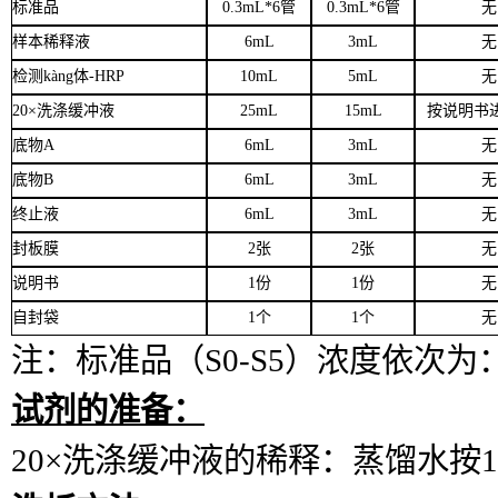
标准品
0.3mL*6管
0.3mL*6管
无
样本稀释液
6mL
3mL
无
检测
k
àng
体
-HRP
10mL
5mL
无
20×洗涤缓冲液
25mL
15mL
按说明书
底物
A
6mL
3mL
无
底物
B
6mL
3mL
无
终止液
6mL
3mL
无
封板膜
2张
2张
无
说明书
1份
1份
无
自封袋
1个
1个
无
注：标准品（
S0-S5）浓度依次
为
试剂的准备：
20×洗涤缓冲液的稀释：蒸馏水按1