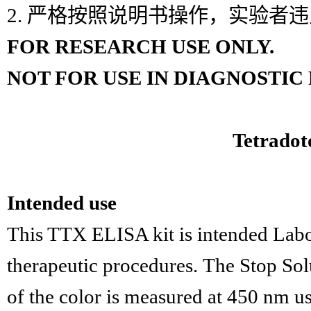
2.
严格按照说明书操作，实验者违
FOR RESEARCH USE ONLY.
NOT FOR USE IN DIAGNOSTI
T
etradot
Intended use
This
TTX
ELISA kit is intended Labor
therapeutic procedures. The Stop Sol
of the color is measured at 450 nm u