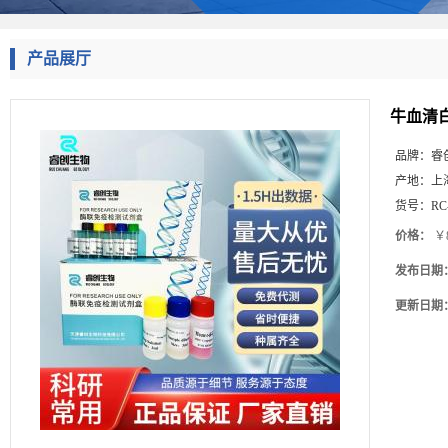
产品展厅
牛血清白蛋
品牌：
睿
产地：
上
货号：
RC
价格：
￥8
发布日期
更新日期