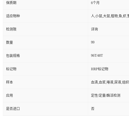
保质期
6个月
适应物种
人,小鼠,大鼠,植物,鱼,虾
检测限
详询
99
数量
96T/48T
包装规格
标记物
HRP标记物
样本
血清,血浆,唾液,尿液,组
应用
定性/定量/酶活检测
是否进口
否