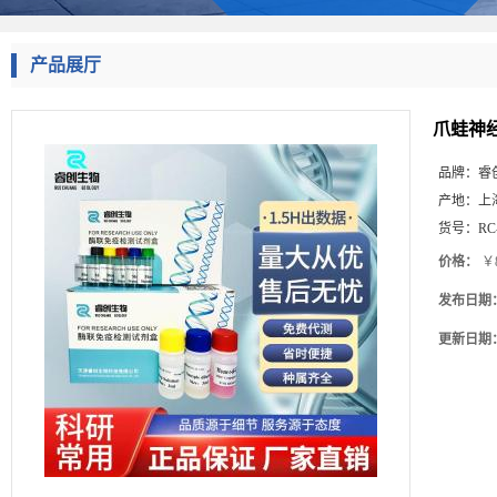
产品展厅
爪蛙神经
品牌：
睿
产地：
上
货号：
RC
价格：
￥8
发布日期
更新日期