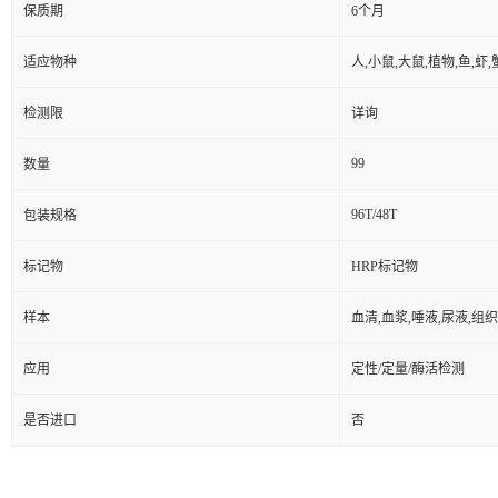
保质期
6个月
适应物种
人,小鼠,大鼠,植物,鱼,虾
检测限
详询
99
数量
96T/48T
包装规格
标记物
HRP标记物
样本
血清,血浆,唾液,尿液,组
应用
定性/定量/酶活检测
是否进口
否