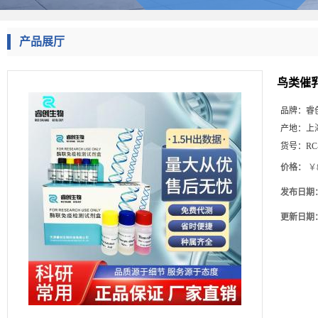
产品展厅
鸟类催乳
品牌：
睿
产地：
上
货号：
RC
价格：
￥8
发布日期
更新日期