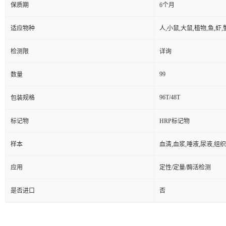
保质期
6个月
适应物种
人,小鼠,大鼠,植物,鱼,虾
检测限
详询
99
数量
96T/48T
包装规格
标记物
HRP标记物
样本
血清,血浆,唾液,尿液,组
应用
定性/定量/酶活检测
是否进口
否