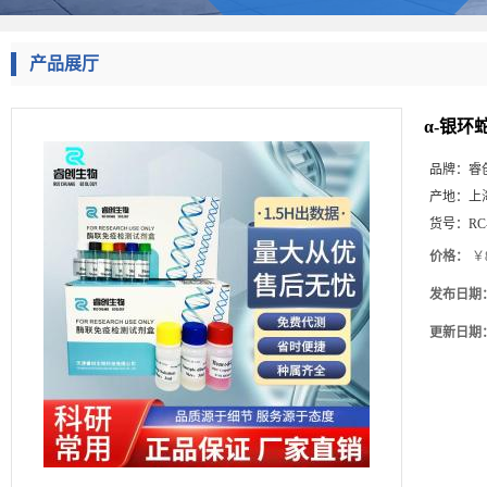
产品展厅
α-银环蛇
品牌：
睿
产地：
上
货号：
RC
价格：
￥8
发布日期
更新日期