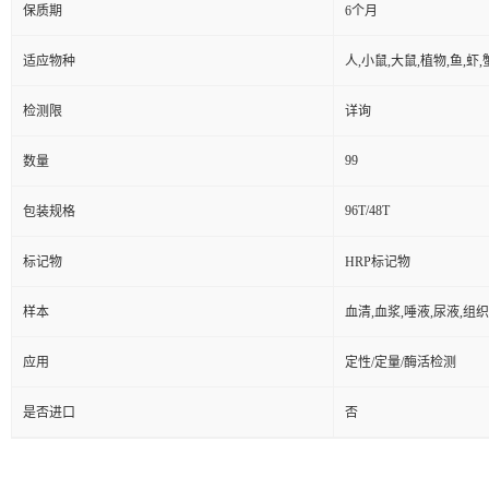
保质期
6个月
适应物种
人,小鼠,大鼠,植物,鱼,虾
检测限
详询
99
数量
96T/48T
包装规格
标记物
HRP标记物
样本
血清,血浆,唾液,尿液,组
应用
定性/定量/酶活检测
是否进口
否