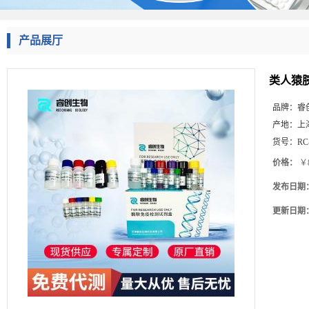
产品展厅
类人猿胰
品牌：
睿
产地：
上
货号：
RC
价格：
￥8
发布日期
更新日期