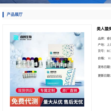
产品展厅
类人猿免
品牌：
睿
产地：
上
货号：
RC
价格：
￥8
发布日期
更新日期