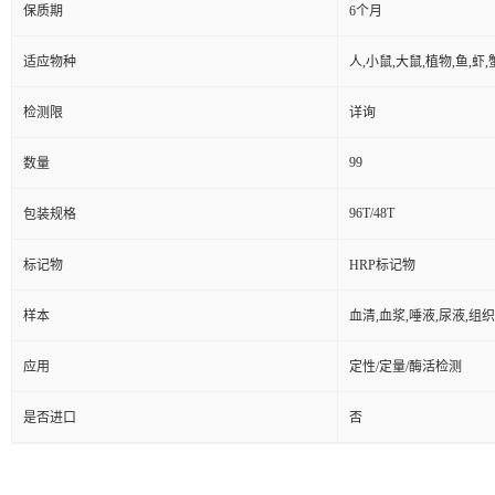
保质期
6个月
适应物种
人,小鼠,大鼠,植物,鱼,虾
检测限
详询
99
数量
96T/48T
包装规格
标记物
HRP标记物
样本
血清,血浆,唾液,尿液,组
应用
定性/定量/酶活检测
是否进口
否