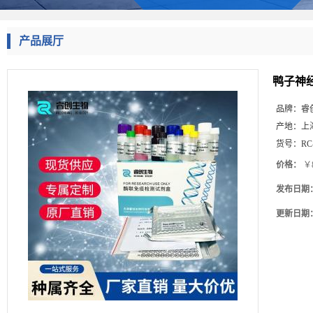
产品展厅
鸭子神经
品牌：
睿
产地：
上
货号：
RC
价格：
￥8
发布日期
更新日期