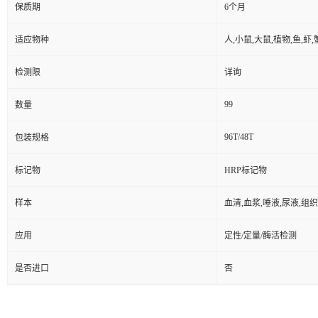
保质期
6个月
适应物种
人,小鼠,大鼠,植物,鱼,虾
检测限
详询
99
数量
96T/48T
包装规格
标记物
HRP标记物
样本
血清,血浆,唾液,尿液,组
应用
定性/定量/酶活检测
是否进口
否