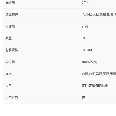
保质期
6个月
适应物种
人,小鼠,大鼠,植物,鱼,虾
检测限
详询
99
数量
96T/48T
包装规格
标记物
HRP标记物
样本
血清,血浆,唾液,尿液,组
应用
定性/定量/酶活检测
是否进口
否