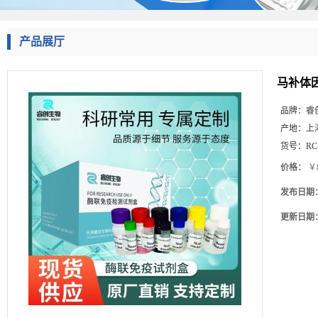
产品展厅
马补体因
品牌：
睿
产地：
上
货号：
RC
价格：
￥8
发布日期
更新日期