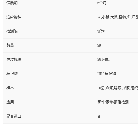
保质期
6个月
适应物种
人,小鼠,大鼠,植物,鱼,虾
检测限
详询
99
数量
96T/48T
包装规格
标记物
HRP标记物
样本
血清,血浆,唾液,尿液,组
应用
定性/定量/酶活检测
是否进口
否