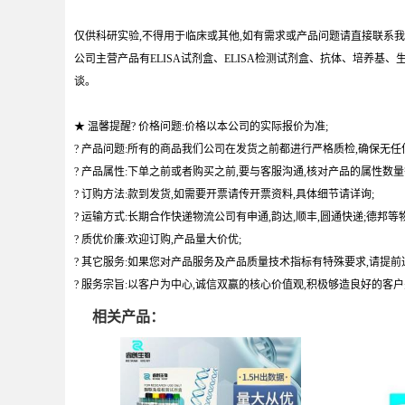
仅供科研实验,不得用于临床或其他,如有需求或产品问题请直接联系我
公司主营产品有ELISA试剂盒、ELISA检测试剂盒、抗体、培养
谈。
★ 温馨提醒? 价格问题:价格以本公司的实际报价为准;
? 产品问题:所有的商品我们公司在发货之前都进行严格质检,确保无任
? 产品属性:下单之前或者购买之前,要与客服沟通,核对产品的属性数量
? 订购方法:款到发货,如需要开票请传开票资料,具体细节请详询;
? 运输方式:长期合作快递物流公司有申通,韵达,顺丰,圆通快递;德邦等物
? 质优价廉:欢迎订购,产品量大价优;
? 其它服务:如果您对产品服务及产品质量技术指标有特殊要求,请提前
? 服务宗旨:以客户为中心,诚信双赢的核心价值观,积极够造良好的客
相关产品：