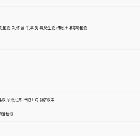
鼠,植物,鱼,虾,蟹,牛,羊,狗,猫,微生物,细胞,土壤等动植物
唾液,尿液,组织,细胞上清,裂解液等
/酶活检测