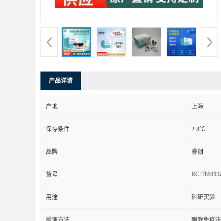
产品详请
产地
上海
保存条件
2-8℃
品牌
睿创
RC-T85113
货号
用途
科研实验
检测方法
酶联免疫法