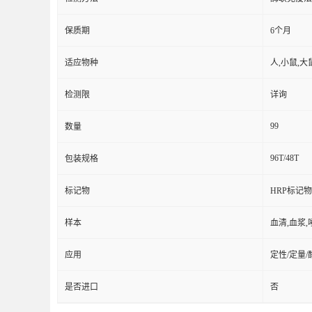
保质期
6个月
适应物种
人,小鼠,大
检测限
详询
99
数量
96T/48T
包装规格
标记物
HRP标记物
样本
血清,血浆,
应用
定性/定量
是否进口
否