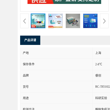
产品详请
产地
上海
保存条件
2-8℃
品牌
睿创
RC-T85102
货号
用途
科研实验
检测方法
酶联免疫法