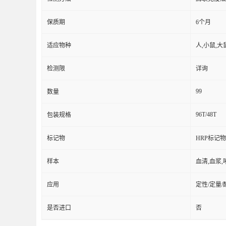
保质期
6个月
适应物种
人,小鼠,大
检测限
详询
99
数量
96T/48T
包装规格
标记物
HRP标记物
样本
血清,血浆,
应用
定性/定量
是否进口
否