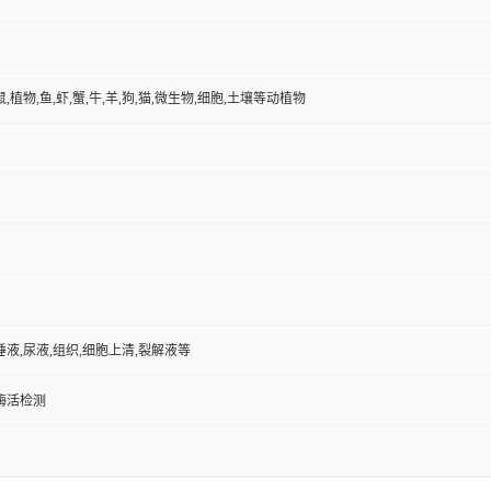
鼠,植物,鱼,虾,蟹,牛,羊,狗,猫,微生物,细胞,土壤等动植物
唾液,尿液,组织,细胞上清,裂解液等
/酶活检测