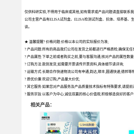
仅供科研实验,不得用于临床或其他,如有需求或产品问题请直接联系我
公司主营产品有ELISA试剂盒、ELISA检测试剂盒、抗体、培养
谈。
★ 温馨提醒? 价格问题:价格以本公司的实际报价为准;
? 产品问题:所有的商品我们公司在发货之前都进行严格质检,确保无任
? 产品属性:下单之前或者购买之前,要与客服沟通,核对产品的属性数量
? 订购方法:款到发货,如需要开票请传开票资料,具体细节请详询;
? 运输方式:长期合作快递物流公司有申通,韵达,顺丰,圆通快递;德邦等物
? 质优价廉:欢迎订购,产品量大价优;
? 其它服务:如果您对产品服务及产品质量技术指标有特殊要求,请提前
? 服务宗旨:以客户为中心,诚信双赢的核心价值观,积极够造良好的客
相关产品：