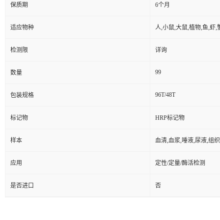
保质期
6个月
适应物种
人,小鼠,大鼠,植物,鱼,虾
检测限
详询
99
数量
96T/48T
包装规格
标记物
HRP标记物
样本
血清,血浆,唾液,尿液,组
应用
定性/定量/酶活检测
是否进口
否