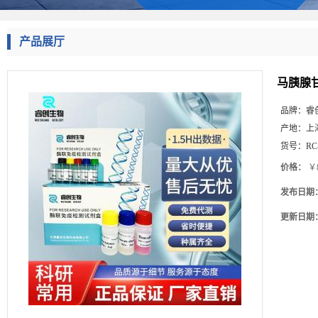
产品展厅
马胰腺甘
品牌：
睿
产地：
上
货号：
RC
价格：
￥8
发布日期
更新日期