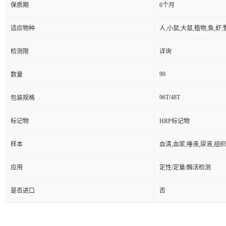
保质期
6个月
适应物种
人,小鼠,大鼠,植物,鱼,虾
检测限
详询
99
数量
96T/48T
包装规格
标记物
HRP标记物
样本
血清,血浆,唾液,尿液,组
应用
定性/定量/酶活检测
是否进口
否