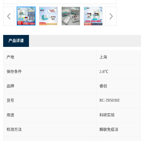
产品详请
产地
上海
保存条件
2-8℃
品牌
睿创
RC-T85039Z
货号
用途
科研实验
检测方法
酶联免疫法