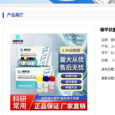
产品展厅
猴甲状腺
品牌：
睿
产地：
上
货号：
RC
价格：
￥8
发布日期
更新日期