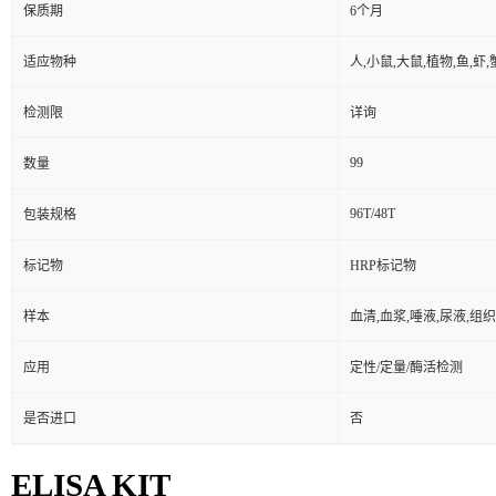
保质期
6个月
适应物种
人,小鼠,大鼠,植物,鱼,虾
检测限
详询
99
数量
96T/48T
包装规格
标记物
HRP标记物
样本
血清,血浆,唾液,尿液,组
应用
定性/定量/酶活检测
是否进口
否
ELISA KIT