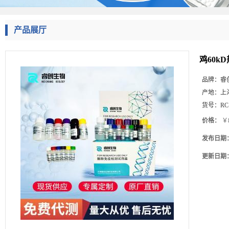
产品展厅
鸡60k
品牌：
睿
产地：
上
货号：
RC
价格：
￥8
发布日期
更新日期