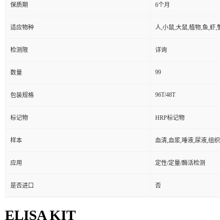
保质期
6个月
适应物种
人,小鼠,大鼠,植物,鱼,虾
检测限
详询
99
数量
96T/48T
包装规格
标记物
HRP标记物
样本
血清,血浆,唾液,尿液,组
应用
定性/定量/酶活检测
是否进口
否
ELISA KIT