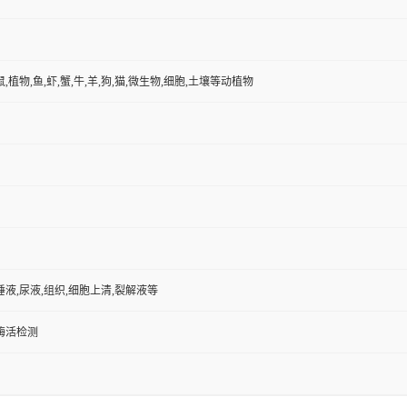
鼠,植物,鱼,虾,蟹,牛,羊,狗,猫,微生物,细胞,土壤等动植物
唾液,尿液,组织,细胞上清,裂解液等
/酶活检测