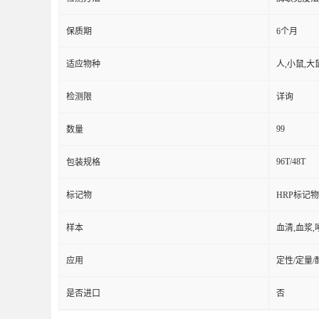
保质期
6个月
适应物种
人,小鼠,大
检测限
详询
99
数量
96T/48T
包装规格
标记物
HRP标记物
样本
血清,血浆,
应用
定性/定量
是否进口
否