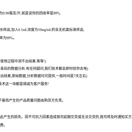
0.99毫克/升,就是说你的回收率是99%,
样品,加入0.1mL浓度为10mg/mL的含无机氯标准样品,
率为99%。
使用过程中测不出结果,等等!)
结束后的数据分析,有任何疑问,我们技术都会即时给你去电)
出结果,原始数据,分析数据均可提供,一般时间是7天左右)
技术这一块都是竭诚为客户服务!
不善而产生的产品质量问题由购货方负责。
由此产生的损失。因不可抗力因素造成我司延期交货或无法交货的,我司将及时通知买
料费。