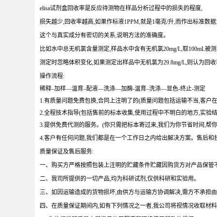
elisa试剂盒回收率是反应待测物在样品分析过程中的损失的程度,
损失越少,回收率越高,如果作标液1PPM,就是1毫克/升,而作出标准数据为
这个与真实成分有密切的关系,说明方法的准确度。
比如水中总无机氯含量测定,样品水中含有无机氯20mg/L,取100mL被测水
测定时忽略体积变化,如果测定出样品中无机氯为29.8mg/L,则认为回收
操作流程:
稀释–加样―温育–配液―洗涤―加酶-温育–洗涤―显色-终止-测定
1.有质量问题免费包换,合同上注明了的(质量问题包括运输不当,客户在
2.全程技术指导(包括售前的标本收集,使用过程中不明白的地方,实验
3.提供免费代测的服务。(你只需把标本寄过来,我们为你节省时间,帮你
4.客户有任何问题,我们都是在一个工作日之内给出解决方案。售后和
质量保证及售后服务:
一、购买方严格按照包装上注明的贮藏条件贮藏因购货方对产品保管
二、我司所提供的一切产品,均为科研试剂,仅供科研和实验用。
三、如因运输造成的货物损坏,由供方与运输方协调解决,需方不承担
四、在质量保证期间内,如有下列情况之一者,我公司将视情况收取材