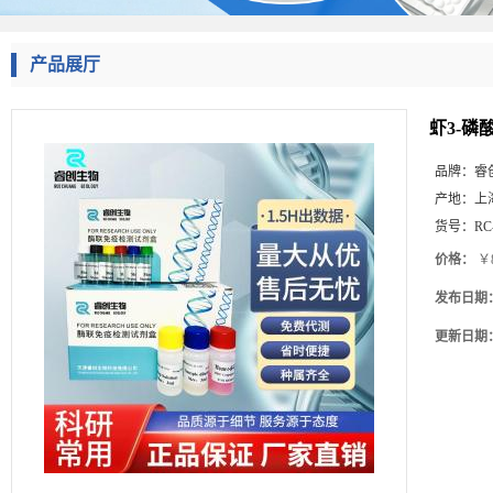
产品展厅
虾3-磷
品牌：
睿
产地：
上
货号：
RC
价格：
￥8
发布日期
更新日期