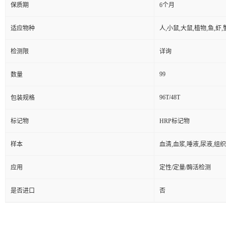
保质期
6个月
适应物种
人,小鼠,大鼠,植物,鱼,虾
检测限
详询
99
数量
96T/48T
包装规格
标记物
HRP标记物
样本
血清,血浆,唾液,尿液,组
应用
定性/定量/酶活检测
是否进口
否