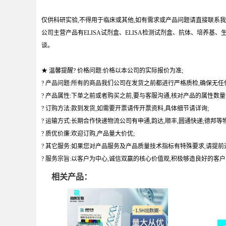
仅供科研实验,不得用于临床或其他,如有需求或产品问题请直接联系我
公司主营产品有ELISA试剂盒、ELISA检测试剂盒、抗体、培养
谈。
★ 温馨提醒? 价格问题:价格以本公司的实际报价为准;
? 产品问题:所有的商品我们公司在发货之前都进行严格质检,确保无任
? 产品属性:下单之前或者购买之前,要与客服沟通,核对产品的属性数量
? 订购方法:款到发货,如需要开票请传开票资料,具体细节请详询;
? 运输方式:长期合作快递物流公司有申通,韵达,顺丰,圆通快递;德邦等物
? 质优价廉:欢迎订购,产品量大价优;
? 其它服务:如果您对产品服务及产品质量技术指标有特殊要求,请提前
? 服务宗旨:以客户为中心,诚信双赢的核心价值观,积极够造良好的客
相关产品：