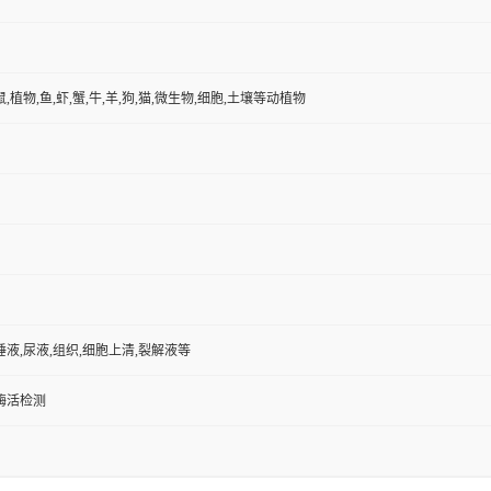
鼠,植物,鱼,虾,蟹,牛,羊,狗,猫,微生物,细胞,土壤等动植物
唾液,尿液,组织,细胞上清,裂解液等
/酶活检测