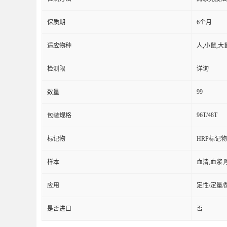
保质期
6个月
适应物种
人,小鼠,大
检测限
详询
99
数量
96T/48T
包装规格
标记物
HRP标记物
样本
血清,血浆,
应用
定性/定量
是否进口
否