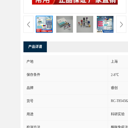
产品详请
产地
上海
保存条件
2-8℃
品牌
睿创
RC-T85458
货号
用途
科研实验
检测方法
酶联免疫法