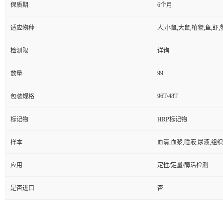
保质期
6个月
适应物种
人,小鼠,大鼠,植物,鱼,虾
检测限
详询
99
数量
96T/48T
包装规格
标记物
HRP标记物
样本
血清,血浆,唾液,尿液,组
应用
定性/定量/酶活检测
是否进口
否