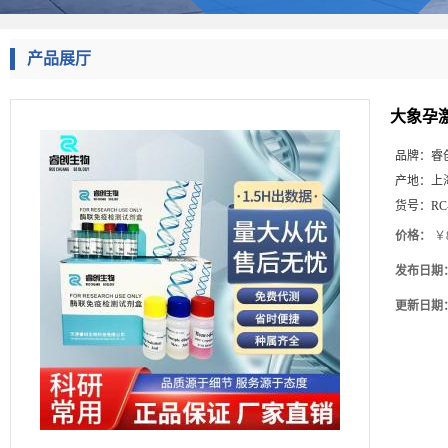
产品展厅
大象孕激
品牌：
睿
产地：
上
货号：
RC
价格：
￥8
发布日期
更新日期