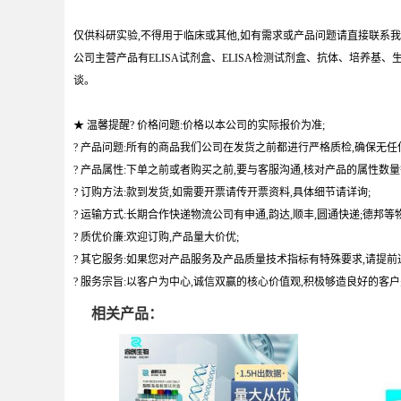
仅供科研实验,不得用于临床或其他,如有需求或产品问题请直接联系我
公司主营产品有ELISA试剂盒、ELISA检测试剂盒、抗体、培养
谈。
★ 温馨提醒? 价格问题:价格以本公司的实际报价为准;
? 产品问题:所有的商品我们公司在发货之前都进行严格质检,确保无任
? 产品属性:下单之前或者购买之前,要与客服沟通,核对产品的属性数量
? 订购方法:款到发货,如需要开票请传开票资料,具体细节请详询;
? 运输方式:长期合作快递物流公司有申通,韵达,顺丰,圆通快递;德邦等物
? 质优价廉:欢迎订购,产品量大价优;
? 其它服务:如果您对产品服务及产品质量技术指标有特殊要求,请提前
? 服务宗旨:以客户为中心,诚信双赢的核心价值观,积极够造良好的客
相关产品：