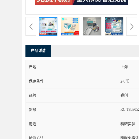
产品详请
产地
上海
保存条件
2-8℃
品牌
睿创
RC-T85305
货号
用途
科研实验
检测方法
酶联免疫法