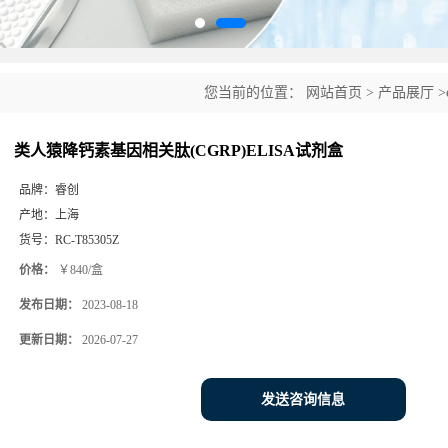
您当前的位置：
网站首页
>
产品展厅
>
盒
类人猿降钙素基因相关肽(CGRP)ELISA试剂盒
品牌：
睿创
产地：
上海
货号：
RC-T85305Z
价格：
￥840/盒
发布日期：
2023-08-18
更新日期：
2026-07-27
发送咨询信息