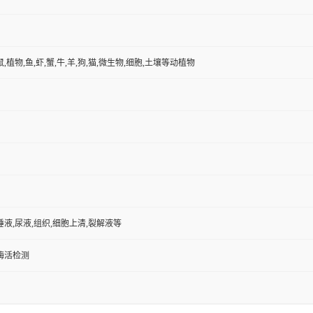
鼠,植物,鱼,虾,蟹,牛,羊,狗,猫,微生物,细胞,土壤等动植物
唾液,尿液,组织,细胞上清,裂解液等
/酶活检测