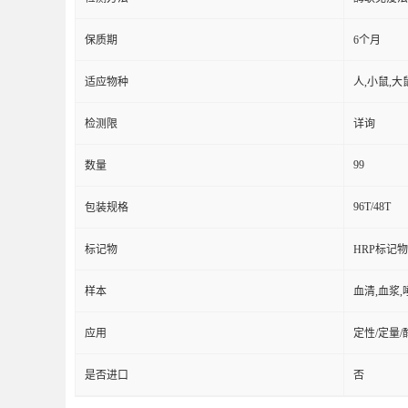
保质期
6个月
适应物种
人,小鼠,大
检测限
详询
99
数量
96T/48T
包装规格
标记物
HRP标记物
样本
血清,血浆,
应用
定性/定量
是否进口
否