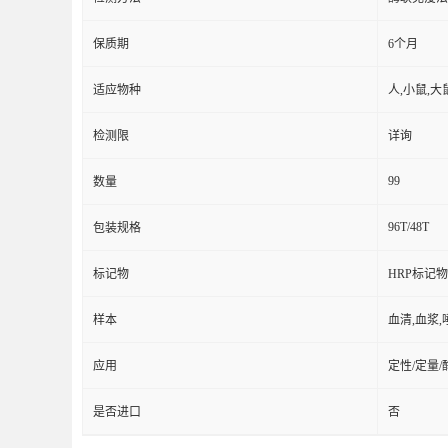
保质期
6个月
适应物种
人,小鼠,大
检测限
详询
99
数量
96T/48T
包装规格
标记物
HRP标记物
样本
血清,血浆,
应用
定性/定量
是否进口
否