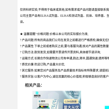
仅供科研实验,不得用于临床或其他,如有需求或产品问题请直接联系我
公司主营产品有ELISA试剂盒、ELISA检测试剂盒、抗体、培养
谈。
★ 温馨提醒? 价格问题:价格以本公司的实际报价为准;
? 产品问题:所有的商品我们公司在发货之前都进行严格质检,确保无任
? 产品属性:下单之前或者购买之前,要与客服沟通,核对产品的属性数量
? 订购方法:款到发货,如需要开票请传开票资料,具体细节请详询;
? 运输方式:长期合作快递物流公司有申通,韵达,顺丰,圆通快递;德邦等物
? 质优价廉:欢迎订购,产品量大价优;
? 其它服务:如果您对产品服务及产品质量技术指标有特殊要求,请提前
? 服务宗旨:以客户为中心,诚信双赢的核心价值观,积极够造良好的客
相关产品：