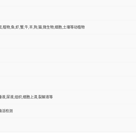
鼠,植物,鱼,虾,蟹,牛,羊,狗,猫,微生物,细胞,土壤等动植物
唾液,尿液,组织,细胞上清,裂解液等
/酶活检测