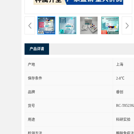
产品详请
产地
上海
保存条件
2-8℃
品牌
睿创
RC-T85239
货号
用途
科研实验
检测方法
酶联免疫法