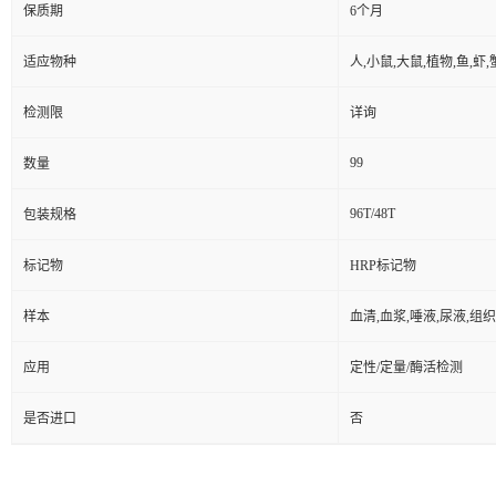
保质期
6个月
适应物种
人,小鼠,大鼠,植物,鱼,虾
检测限
详询
99
数量
96T/48T
包装规格
标记物
HRP标记物
样本
血清,血浆,唾液,尿液,组
应用
定性/定量/酶活检测
是否进口
否