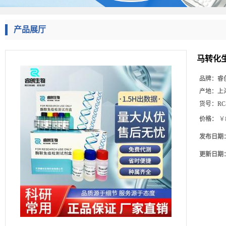
产品展厅
马转化生
品牌：
睿
产地：
上
货号：
RC
价格：
￥8
发布日期
更新日期