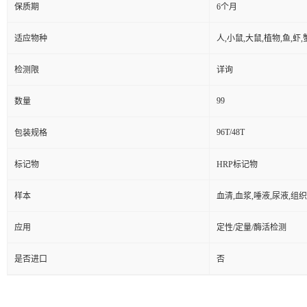
保质期
6个月
适应物种
人,小鼠,大鼠,植物,鱼,虾
检测限
详询
99
数量
96T/48T
包装规格
标记物
HRP标记物
样本
血清,血浆,唾液,尿液,组
应用
定性/定量/酶活检测
是否进口
否