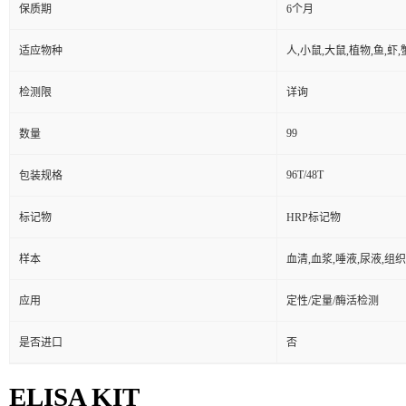
保质期
6个月
适应物种
人,小鼠,大鼠,植物,鱼,虾
检测限
详询
99
数量
96T/48T
包装规格
标记物
HRP标记物
样本
血清,血浆,唾液,尿液,组
应用
定性/定量/酶活检测
是否进口
否
ELISA KIT