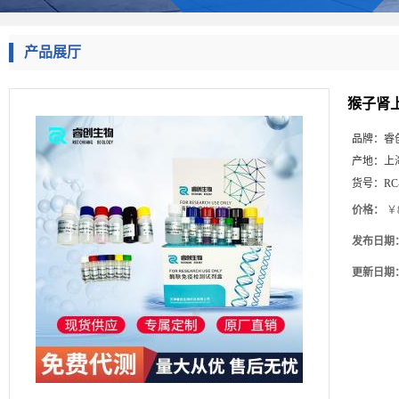
产品展厅
猴子肾上
品牌：
睿
产地：
上
货号：
RC
价格：
￥8
发布日期
更新日期