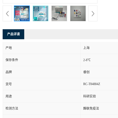
产品详请
产地
上海
保存条件
2-8℃
品牌
睿创
RC-T84884Z
货号
用途
科研实验
检测方法
酶联免疫法