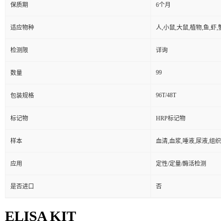
保质期
6个月
适应物种
人,小鼠,大鼠,植物,鱼,虾
检测限
详询
99
数量
96T/48T
包装规格
标记物
HRP标记物
样本
血清,血浆,唾液,尿液,组
应用
定性/定量/酶活检测
是否进口
否
ELISA KIT