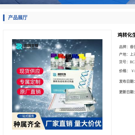
产品展厅
鸡转化生
品牌：
睿
产地：
上
货号：
RC
价格：
￥8
发布日期
更新日期