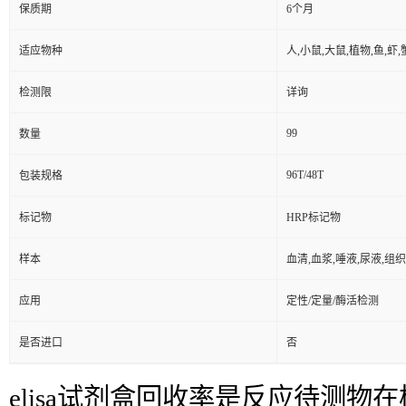
保质期
6个月
适应物种
人,小鼠,大鼠,植物,鱼,虾
检测限
详询
99
数量
96T/48T
包装规格
标记物
HRP标记物
样本
血清,血浆,唾液,尿液,组
应用
定性/定量/酶活检测
是否进口
否
elisa试剂盒回收率是反应待测物