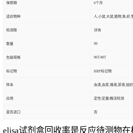
保质期
6个月
适应物种
人,小鼠,大鼠,植物,鱼,虾
检测限
详询
99
数量
96T/48T
包装规格
标记物
HRP标记物
样本
血清,血浆,唾液,尿液,组
应用
定性/定量/酶活检测
是否进口
否
elisa试剂盒回收率是反应待测物