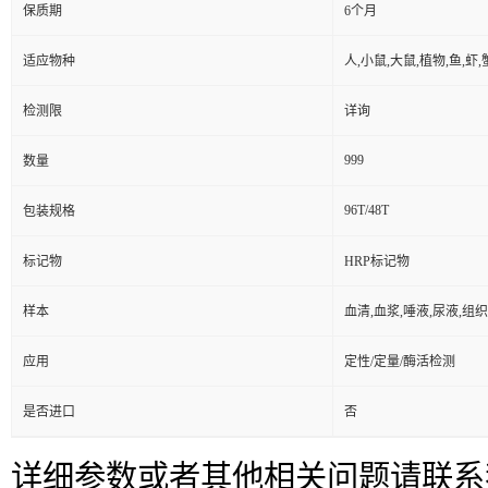
保质期
6个月
适应物种
人,小鼠,大鼠,植物,鱼,虾
检测限
详询
999
数量
96T/48T
包装规格
标记物
HRP标记物
样本
血清,血浆,唾液,尿液,组
应用
定性/定量/酶活检测
是否进口
否
详细参数或者其他相关问题请联系