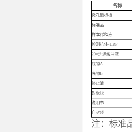
名称
微孔酶标板
标准品
样本稀释液
检测抗体-HRP
20×洗涤缓冲液
底物A
底物B
终止液
封板膜
说明书
自封袋
注：标准品