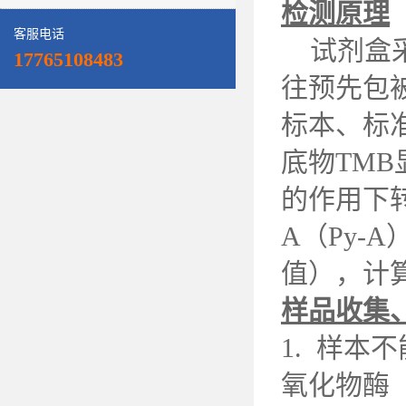
检测原理
客服电话
试剂盒
17765108483
往预先包
标本、标准
底物TM
的作用下
A（Py-
值），计
样品收集
1. 样本
氧化物酶