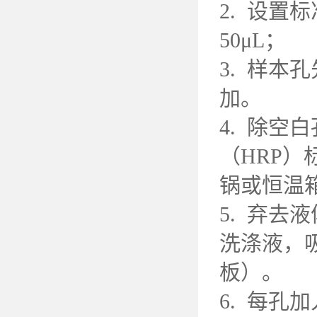
2. 设
50μL；
3. 样本
加。
4. 除
（HRP）
锅或恒温箱
5. 弃去
洗涤液，
板）。
6. 每孔加