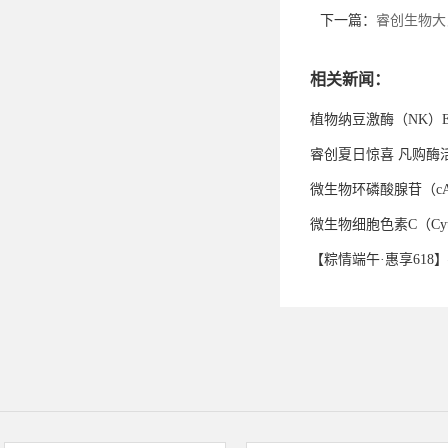
下一篇：
睿创生物大
相关新闻：
植物纳豆激酶（NK）E
睿创夏日惊喜 凡购酶
微生物环磷酸腺苷（cA
微生物细胞色素C（Cyt
【粽情端午·惠享618